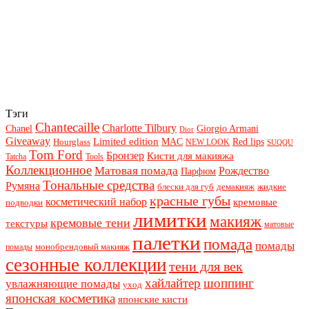
Тэги
Chantecaille
Charlotte Tilbury
Chanel
Giorgio Armani
Dior
Giveaway
Limited edition
Red lips
Hourglass
MAC
NEW LOOK
SUQQU
Tom Ford
Бронзер
Кисти для макияжа
Tatcha
Tools
Коллекционное
Матовая помада
Рождество
Парфюм
Тональные средства
Румяна
блески для губ
демакияж
жидкие
красные губы
косметический набор
кремовые
подводки
лимитки
макияж
кремовые тени
текстуры
матовые
палетки
помада
помады
монобрендовый макияж
помады
сезонные коллекции
тени для век
хайлайтер
шоппинг
увлажняющие помады
уход
японская косметика
японские кисти