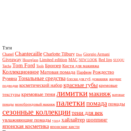
Тэги
Chantecaille
Charlotte Tilbury
Chanel
Giorgio Armani
Dior
Giveaway
Limited edition
Red lips
Hourglass
MAC
NEW LOOK
SUQQU
Tom Ford
Бронзер
Кисти для макияжа
Tatcha
Tools
Коллекционное
Матовая помада
Рождество
Парфюм
Тональные средства
Румяна
блески для губ
демакияж
жидкие
красные губы
косметический набор
кремовые
подводки
лимитки
макияж
кремовые тени
текстуры
матовые
палетки
помада
помады
монобрендовый макияж
помады
сезонные коллекции
тени для век
хайлайтер
шоппинг
увлажняющие помады
уход
японская косметика
японские кисти