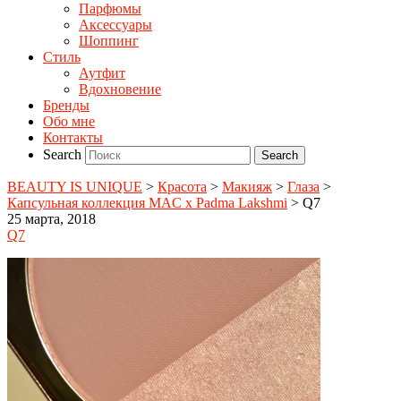
Парфюмы
Аксессуары
Шоппинг
Стиль
Аутфит
Вдохновение
Бренды
Обо мне
Контакты
Search
BEAUTY IS UNIQUE
>
Красота
>
Макияж
>
Глаза
>
Капсульная коллекция MAC x Padma Lakshmi
>
Q7
25 марта, 2018
Q7