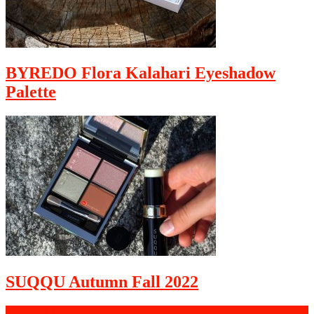
BYREDO Flora Kalahari Eyeshadow
Palette
SUQQU Autumn Fall 2022
Facebook
Google+
Instagram
Youtube
Bloglovin