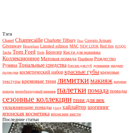
Тэги
Chantecaille
Charlotte Tilbury
Chanel
Giorgio Armani
Dior
Giveaway
Limited edition
Red lips
Hourglass
MAC
NEW LOOK
SUQQU
Tom Ford
Бронзер
Кисти для макияжа
Tatcha
Tools
Коллекционное
Матовая помада
Рождество
Парфюм
Тональные средства
Румяна
блески для губ
демакияж
жидкие
красные губы
косметический набор
кремовые
подводки
лимитки
макияж
кремовые тени
текстуры
матовые
палетки
помада
помады
монобрендовый макияж
помады
сезонные коллекции
тени для век
хайлайтер
шоппинг
увлажняющие помады
уход
японская косметика
японские кисти
Последние статьи