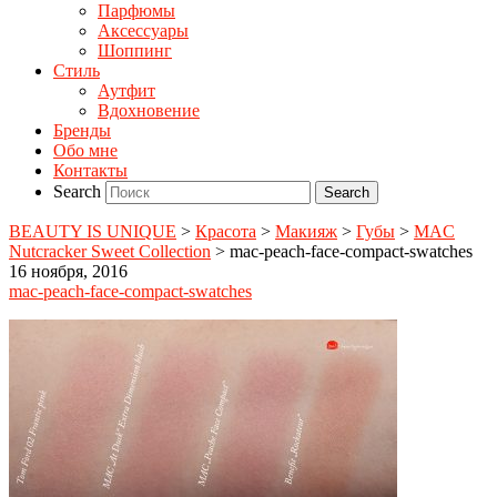
Парфюмы
Аксессуары
Шоппинг
Стиль
Аутфит
Вдохновение
Бренды
Обо мне
Контакты
Search
BEAUTY IS UNIQUE
>
Красота
>
Макияж
>
Губы
>
MAC
Nutcracker Sweet Collection
>
mac-peach-face-compact-swatches
16 ноября, 2016
mac-peach-face-compact-swatches