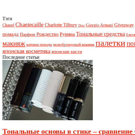
Тэги
Chantecaille
Charlotte Tilbury
Giveaway
Chanel
Giorgio Armani
Dior
Тональные средства
помада
Рождество
Румяна
Парфюм
блеск
палетки
макияж
по
монобрендовый макияж
матовые помады
японская косметика
японские кисти
Последние статьи
Тональные основы в стике – сравнение 6