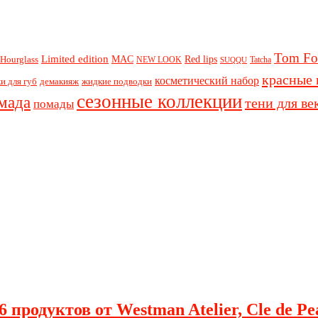
Tom Fo
Limited edition
Red lips
Hourglass
MAC
NEW LOOK
Tatcha
SUQQU
красные 
косметический набор
и для губ
демакияж
жидкие подводки
сезонные коллекции
мада
тени для ве
помады
 продуктов от Westman Atelier, Cle de Pe