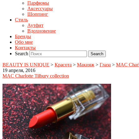
Парфюмы
Аксессуары
Шоппинг
Стиль
Аутфит
Вдохновение
Бренды
Обо мне
Контакты
Search
BEAUTY IS UNIQUE
>
Красота
>
Макияж
>
Глаза
>
MAC Charlo
19 апреля, 2016
MAC Charlotte Tilbury collection