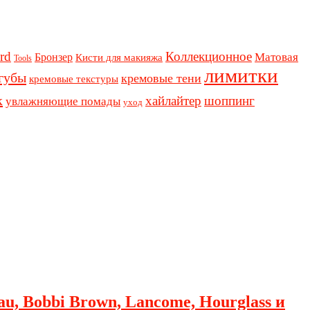
rd
Коллекционное
Бронзер
Матовая
Кисти для макияжа
Tools
лимитки
губы
кремовые тени
кремовые текстуры
к
хайлайтер
шоппинг
увлажняющие помады
уход
au, Bobbi Brown, Lancome, Hourglass и