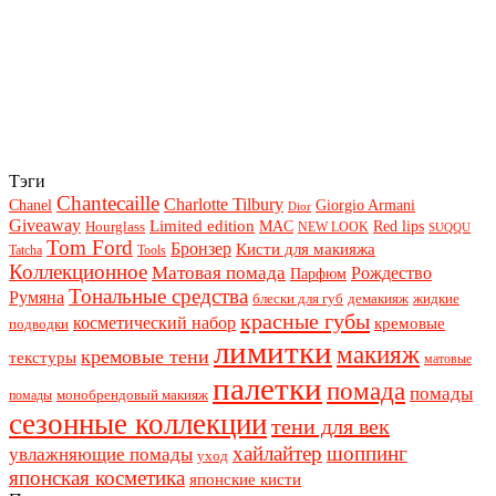
Тэги
Chantecaille
Charlotte Tilbury
Chanel
Giorgio Armani
Dior
Giveaway
Limited edition
Red lips
Hourglass
MAC
NEW LOOK
SUQQU
Tom Ford
Бронзер
Кисти для макияжа
Tatcha
Tools
Коллекционное
Матовая помада
Рождество
Парфюм
Тональные средства
Румяна
блески для губ
демакияж
жидкие
красные губы
косметический набор
кремовые
подводки
лимитки
макияж
кремовые тени
текстуры
матовые
палетки
помада
помады
монобрендовый макияж
помады
сезонные коллекции
тени для век
хайлайтер
шоппинг
увлажняющие помады
уход
японская косметика
японские кисти