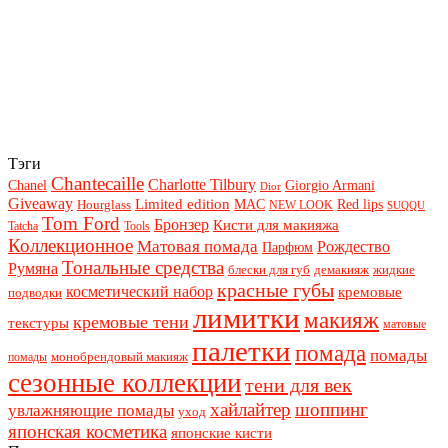
Тэги
Chantecaille
Charlotte Tilbury
Chanel
Giorgio Armani
Dior
Giveaway
Limited edition
Red lips
Hourglass
MAC
NEW LOOK
SUQQU
Tom Ford
Бронзер
Кисти для макияжа
Tatcha
Tools
Коллекционное
Матовая помада
Рождество
Парфюм
Тональные средства
Румяна
блески для губ
демакияж
жидкие
красные губы
косметический набор
кремовые
подводки
лимитки
макияж
кремовые тени
текстуры
матовые
палетки
помада
помады
монобрендовый макияж
помады
сезонные коллекции
тени для век
хайлайтер
шоппинг
увлажняющие помады
уход
японская косметика
японские кисти