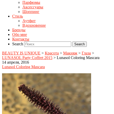
Парфюмы
Аксессуары
Шоппинг
Стиль
Аутфит
Вдохновение
Бренды
Обо мне
Контакты
Search
BEAUTY IS UNIQUE
>
Красота
>
Макияж
>
Глаза
>
LUNASOL Party Coffret 2015
>
Lunasol Coloring Mascara
14 апреля, 2016
Lunasol Coloring Mascara