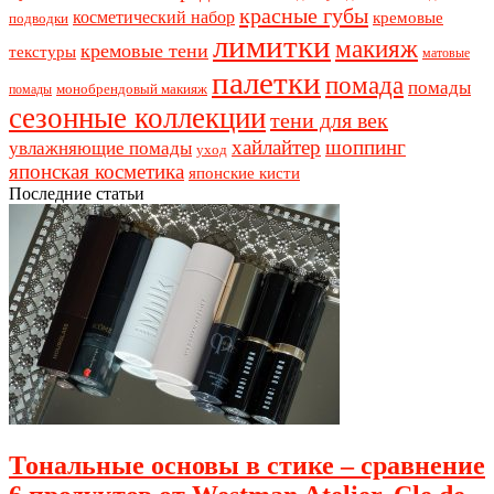
красные губы
косметический набор
кремовые
подводки
лимитки
макияж
кремовые тени
текстуры
матовые
палетки
помада
помады
монобрендовый макияж
помады
сезонные коллекции
тени для век
хайлайтер
шоппинг
увлажняющие помады
уход
японская косметика
японские кисти
Последние статьи
Тональные основы в стике – сравнение