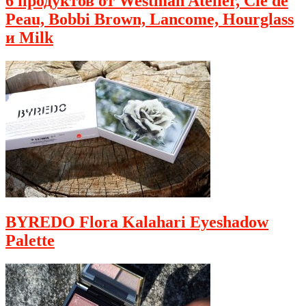
6 продуктов от Westman Atelier, Cle de
Peau, Bobbi Brown, Lancome, Hourglass
и Milk
BYREDO Flora Kalahari Eyeshadow
Palette