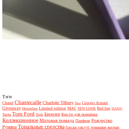
Тэги
Chantecaille
Charlotte Tilbury
Chanel
Giorgio Armani
Dior
Giveaway
Limited edition
Red lips
Hourglass
MAC
NEW LOOK
SUQQU
Tom Ford
Бронзер
Кисти для макияжа
Tatcha
Tools
Коллекционное
Матовая помада
Рождество
Парфюм
Тональные средства
Румяна
блески для губ
демакияж
жидкие