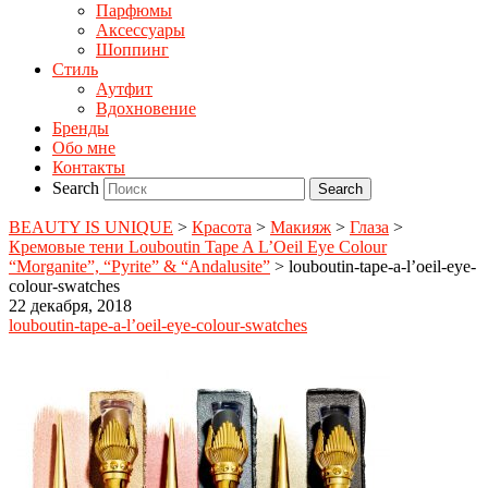
Парфюмы
Аксессуары
Шоппинг
Стиль
Аутфит
Вдохновение
Бренды
Обо мне
Контакты
Search
BEAUTY IS UNIQUE
>
Красота
>
Макияж
>
Глаза
>
Кремовые тени Louboutin Tape A L’Oeil Eye Colour
“Morganite”, “Pyrite” & “Andalusite”
>
louboutin-tape-a-l’oeil-eye-
colour-swatches
22 декабря, 2018
louboutin-tape-a-l’oeil-eye-colour-swatches