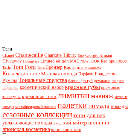
Тэги
Chantecaille
Charlotte Tilbury
Chanel
Giorgio Armani
Dior
Giveaway
Limited edition
Red lips
Hourglass
MAC
NEW LOOK
SUQQU
Tom Ford
Бронзер
Кисти для макияжа
Tatcha
Tools
Коллекционное
Матовая помада
Рождество
Парфюм
Тональные средства
Румяна
блески для губ
демакияж
жидкие
красные губы
косметический набор
кремовые
подводки
лимитки
макияж
кремовые тени
текстуры
матовые
палетки
помада
помады
монобрендовый макияж
помады
сезонные коллекции
тени для век
хайлайтер
шоппинг
увлажняющие помады
уход
японская косметика
японские кисти