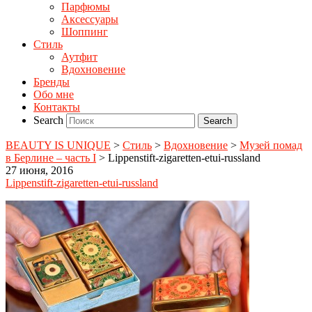
Парфюмы
Аксессуары
Шоппинг
Стиль
Аутфит
Вдохновение
Бренды
Обо мне
Контакты
Search
BEAUTY IS UNIQUE
>
Стиль
>
Вдохновение
>
Музей помад
в Берлине – часть I
>
Lippenstift-zigaretten-etui-russland
27 июня, 2016
Lippenstift-zigaretten-etui-russland