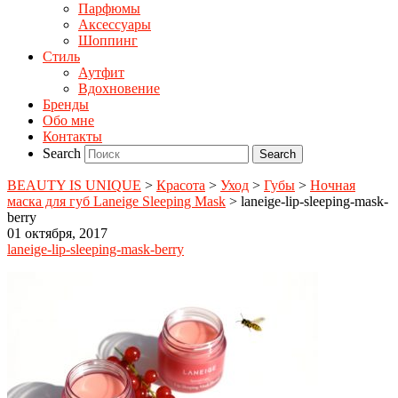
Парфюмы
Аксессуары
Шоппинг
Стиль
Аутфит
Вдохновение
Бренды
Обо мне
Контакты
Search
BEAUTY IS UNIQUE
>
Красота
>
Уход
>
Губы
>
Ночная
маска для губ Laneige Sleeping Mask
>
laneige-lip-sleeping-mask-
berry
01 октября, 2017
laneige-lip-sleeping-mask-berry