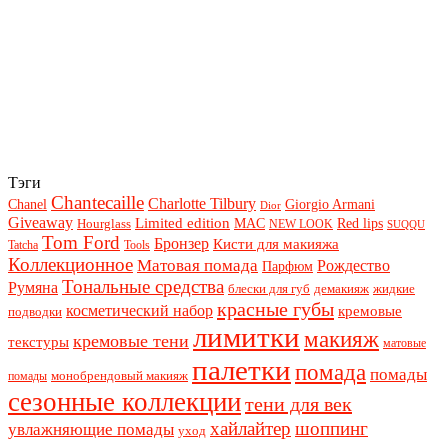
Тэги
Chantecaille
Charlotte Tilbury
Chanel
Giorgio Armani
Dior
Giveaway
Limited edition
Red lips
Hourglass
MAC
NEW LOOK
SUQQU
Tom Ford
Бронзер
Кисти для макияжа
Tatcha
Tools
Коллекционное
Матовая помада
Рождество
Парфюм
Тональные средства
Румяна
блески для губ
демакияж
жидкие
красные губы
косметический набор
кремовые
подводки
лимитки
макияж
кремовые тени
текстуры
матовые
палетки
помада
помады
монобрендовый макияж
помады
сезонные коллекции
тени для век
хайлайтер
шоппинг
увлажняющие помады
уход