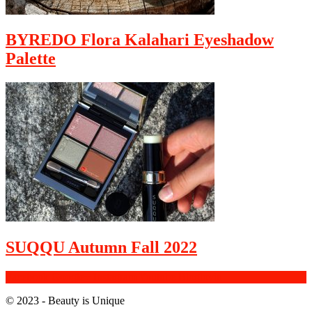
BYREDO Flora Kalahari Eyeshadow
Palette
SUQQU Autumn Fall 2022
Facebook
Google+
Instagram
Youtube
Bloglovin
© 2023 - Beauty is Unique