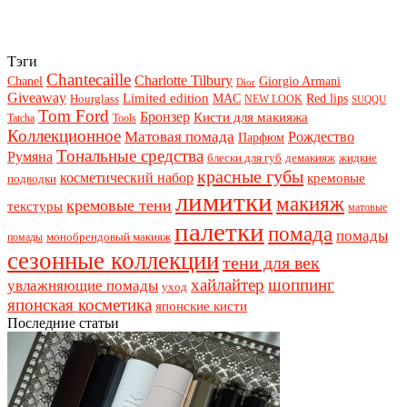
Тэги
Chantecaille
Charlotte Tilbury
Chanel
Giorgio Armani
Dior
Giveaway
Limited edition
Red lips
Hourglass
MAC
NEW LOOK
SUQQU
Tom Ford
Бронзер
Кисти для макияжа
Tatcha
Tools
Коллекционное
Матовая помада
Рождество
Парфюм
Тональные средства
Румяна
блески для губ
демакияж
жидкие
красные губы
косметический набор
кремовые
подводки
лимитки
макияж
кремовые тени
текстуры
матовые
палетки
помада
помады
монобрендовый макияж
помады
сезонные коллекции
тени для век
хайлайтер
шоппинг
увлажняющие помады
уход
японская косметика
японские кисти
Последние статьи