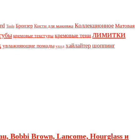
rd
Коллекционное
Бронзер
Матовая
Кисти для макияжа
Tools
лимитки
губы
кремовые тени
кремовые текстуры
к
хайлайтер
шоппинг
увлажняющие помады
уход
au, Bobbi Brown, Lancome, Hourglass и