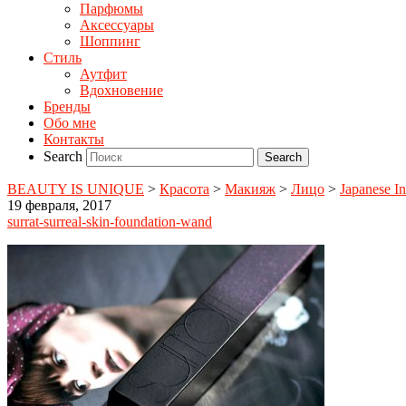
Парфюмы
Аксессуары
Шоппинг
Стиль
Аутфит
Вдохновение
Бренды
Обо мне
Контакты
Search
BEAUTY IS UNIQUE
>
Красота
>
Макияж
>
Лицо
>
Japanese In
19 февраля, 2017
surrat-surreal-skin-foundation-wand