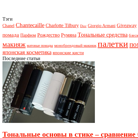
Тэги
Chantecaille
Charlotte Tilbury
Giveaway
Chanel
Giorgio Armani
Dior
Тональные средства
помада
Рождество
Румяна
Парфюм
блеск
палетки
макияж
по
монобрендовый макияж
матовые помады
японская косметика
японские кисти
Последние статьи
Тональные основы в стике – сравнение 6