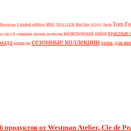
Tom Fo
Limited edition
Red lips
Hourglass
MAC
NEW LOOK
Tatcha
SUQQU
красные 
косметический набор
и для губ
демакияж
жидкие подводки
сезонные коллекции
мада
тени для ве
помады
 продуктов от Westman Atelier, Cle de Pe