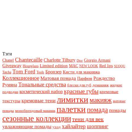
Тэги
Chantecaille
Charlotte Tilbury
Chanel
Giorgio Armani
Dior
Giveaway
Limited edition
Red lips
Hourglass
MAC
NEW LOOK
SUQQU
Tom Ford
Бронзер
Кисти для макияжа
Tatcha
Tools
Коллекционное
Матовая помада
Рождество
Парфюм
Тональные средства
Румяна
блески для губ
демакияж
жидкие
красные губы
косметический набор
кремовые
подводки
лимитки
макияж
кремовые тени
текстуры
матовые
палетки
помада
помады
монобрендовый макияж
помады
сезонные коллекции
тени для век
хайлайтер
шоппинг
увлажняющие помады
уход