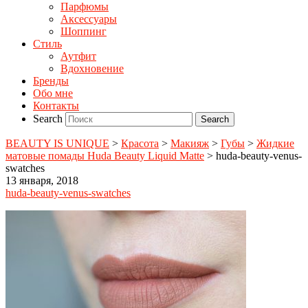
Парфюмы
Аксессуары
Шоппинг
Стиль
Аутфит
Вдохновение
Бренды
Обо мне
Контакты
Search
BEAUTY IS UNIQUE
>
Красота
>
Макияж
>
Губы
>
Жидкие
матовые помады Huda Beauty Liquid Matte
>
huda-beauty-venus-
swatches
13 января, 2018
huda-beauty-venus-swatches