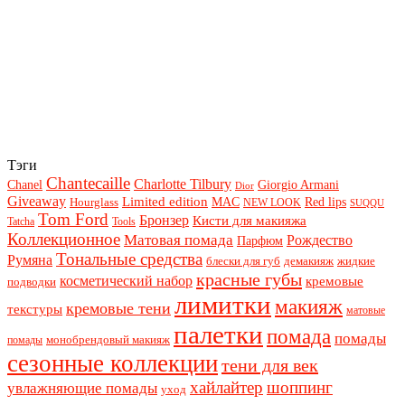
Тэги
Chantecaille
Charlotte Tilbury
Chanel
Giorgio Armani
Dior
Giveaway
Limited edition
Red lips
Hourglass
MAC
NEW LOOK
SUQQU
Tom Ford
Бронзер
Кисти для макияжа
Tatcha
Tools
Коллекционное
Матовая помада
Рождество
Парфюм
Тональные средства
Румяна
блески для губ
демакияж
жидкие
красные губы
косметический набор
кремовые
подводки
лимитки
макияж
кремовые тени
текстуры
матовые
палетки
помада
помады
монобрендовый макияж
помады
сезонные коллекции
тени для век
хайлайтер
шоппинг
увлажняющие помады
уход