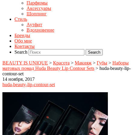
Парфюмы
Аксессуары
Шоппинг
Стиль
Аутфит
Вдохновение
Бренды
Обо мне
Контакты
Search
BEAUTY IS UNIQUE
>
Красота
>
Макияж
>
Губы
>
Наборы
матовых помад Huda Beauty Lip Contour Sets
>
huda-beauty-lip-
contour-set
14 ноября, 2017
huda-beauty-lip-contour-set