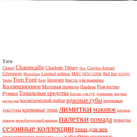
Тэги
Chantecaille
Charlotte Tilbury
Chanel
Giorgio Armani
Dior
Giveaway
Limited edition
Red lips
Hourglass
MAC
NEW LOOK
SUQQU
Tom Ford
Бронзер
Кисти для макияжа
Tatcha
Tools
Коллекционное
Матовая помада
Рождество
Парфюм
Тональные средства
Румяна
блески для губ
демакияж
жидкие
красные губы
косметический набор
кремовые
подводки
лимитки
макияж
кремовые тени
текстуры
матовые
палетки
помада
помады
монобрендовый макияж
помады
сезонные коллекции
тени для век
хайлайтер
шоппинг
увлажняющие помады