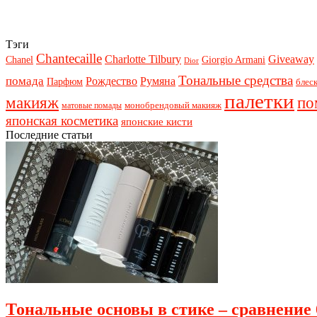
Тэги
Chantecaille
Charlotte Tilbury
Giveaway
Chanel
Giorgio Armani
Dior
Тональные средства
помада
Рождество
Румяна
Парфюм
блеск
палетки
макияж
по
монобрендовый макияж
матовые помады
японская косметика
японские кисти
Последние статьи
Тональные основы в стике – сравнение 6