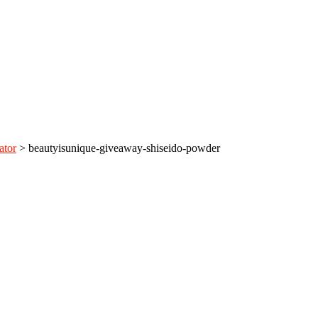
ator
>
beautyisunique-giveaway-shiseido-powder