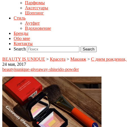
Парфюмы
Аксессуары
Шоппинг
Стиль
Аутфит
Вдохновение
Бренды
Обо мне
Контакты
Search
BEAUTY IS UNIQUE
>
Красота
>
Макияж
>
С днем рождения,
24 мая, 2017
beautyisunique-giveaway-shiseido-powder