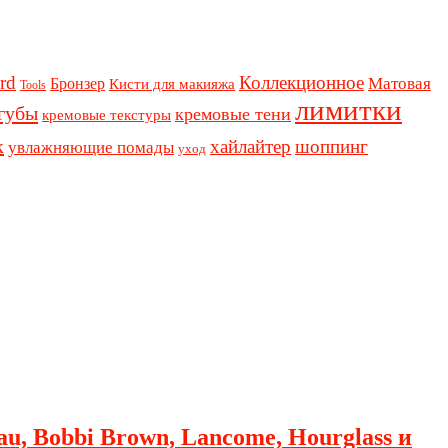
rd
Коллекционное
Бронзер
Матовая
Кисти для макияжа
Tools
лимитки
губы
кремовые тени
кремовые текстуры
к
хайлайтер
шоппинг
увлажняющие помады
уход
au, Bobbi Brown, Lancome, Hourglass и