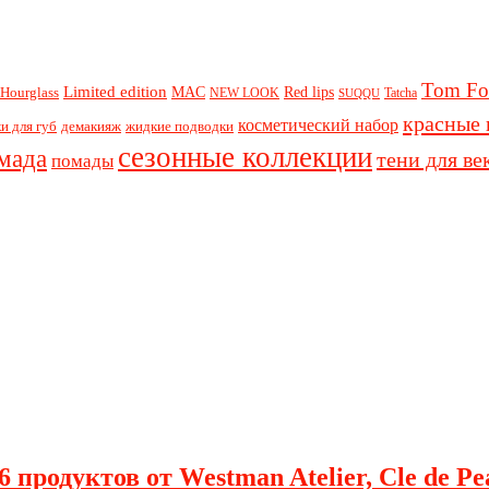
Tom Fo
Limited edition
Red lips
Hourglass
MAC
NEW LOOK
Tatcha
SUQQU
красные 
косметический набор
и для губ
демакияж
жидкие подводки
сезонные коллекции
мада
тени для ве
помады
 продуктов от Westman Atelier, Cle de Pe