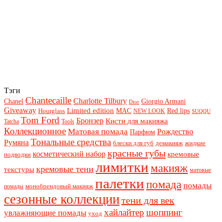
Тэги
Chantecaille
Charlotte Tilbury
Chanel
Giorgio Armani
Dior
Giveaway
Limited edition
Red lips
Hourglass
MAC
NEW LOOK
SUQQU
Tom Ford
Бронзер
Кисти для макияжа
Tatcha
Tools
Коллекционное
Матовая помада
Рождество
Парфюм
Тональные средства
Румяна
блески для губ
демакияж
жидкие
красные губы
косметический набор
кремовые
подводки
лимитки
макияж
кремовые тени
текстуры
матовые
палетки
помада
помады
монобрендовый макияж
помады
сезонные коллекции
тени для век
хайлайтер
шоппинг
увлажняющие помады
уход