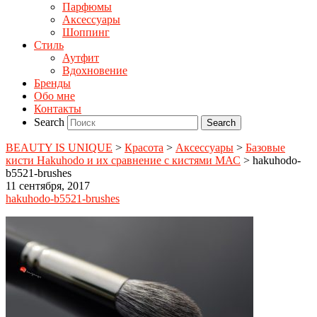
Парфюмы
Аксессуары
Шоппинг
Стиль
Аутфит
Вдохновение
Бренды
Обо мне
Контакты
Search
BEAUTY IS UNIQUE
>
Красота
>
Аксессуары
>
Базовые
кисти Hakuhodo и их сравнение с кистями МАС
>
hakuhodo-
b5521-brushes
11 сентября, 2017
hakuhodo-b5521-brushes