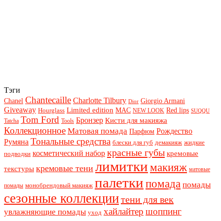
Тэги
Chantecaille
Charlotte Tilbury
Chanel
Giorgio Armani
Dior
Giveaway
Limited edition
Red lips
Hourglass
MAC
NEW LOOK
SUQQU
Tom Ford
Бронзер
Кисти для макияжа
Tatcha
Tools
Коллекционное
Матовая помада
Рождество
Парфюм
Тональные средства
Румяна
блески для губ
демакияж
жидкие
красные губы
косметический набор
кремовые
подводки
лимитки
макияж
кремовые тени
текстуры
матовые
палетки
помада
помады
монобрендовый макияж
помады
сезонные коллекции
тени для век
хайлайтер
шоппинг
увлажняющие помады
уход