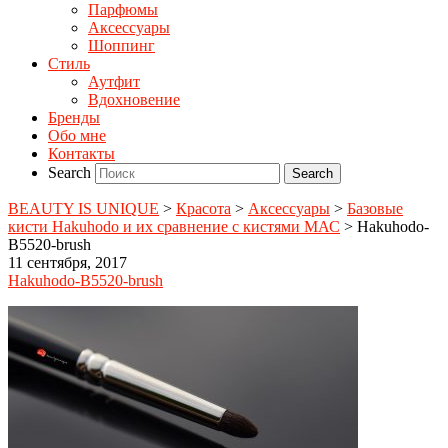
Парфюмы
Аксессуары
Шоппинг
Стиль
Аутфит
Вдохновение
Бренды
Обо мне
Контакты
Search
BEAUTY IS UNIQUE
>
Красота
>
Аксессуары
>
Базовые
кисти Hakuhodo и их сравнение с кистями МАС
>
Hakuhodo-
B5520-brush
11 сентября, 2017
Hakuhodo-B5520-brush