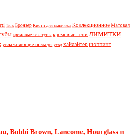
rd
Коллекционное
Бронзер
Матовая
Кисти для макияжа
Tools
лимитки
губы
кремовые тени
кремовые текстуры
к
хайлайтер
шоппинг
увлажняющие помады
уход
au, Bobbi Brown, Lancome, Hourglass и