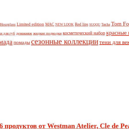
Tom Fo
Limited edition
Red lips
Hourglass
MAC
NEW LOOK
Tatcha
SUQQU
красные 
косметический набор
и для губ
демакияж
жидкие подводки
сезонные коллекции
мада
тени для ве
помады
 продуктов от Westman Atelier, Cle de Pe