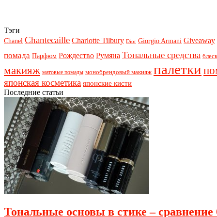
Тэги
Chantecaille
Charlotte Tilbury
Giveaway
Chanel
Giorgio Armani
Dior
Тональные средства
помада
Рождество
Румяна
Парфюм
блеск
палетки
макияж
по
монобрендовый макияж
матовые помады
японская косметика
японские кисти
Последние статьи
Тональные основы в стике – сравнение 6