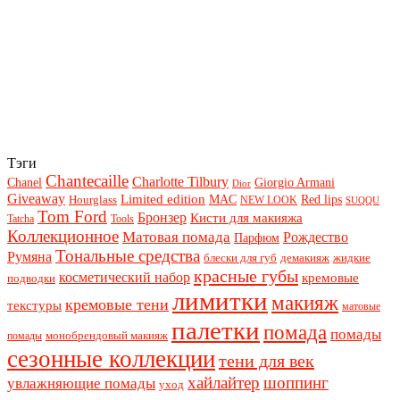
Тэги
Chantecaille
Charlotte Tilbury
Chanel
Giorgio Armani
Dior
Giveaway
Limited edition
Red lips
Hourglass
MAC
NEW LOOK
SUQQU
Tom Ford
Бронзер
Кисти для макияжа
Tatcha
Tools
Коллекционное
Матовая помада
Рождество
Парфюм
Тональные средства
Румяна
блески для губ
демакияж
жидкие
красные губы
косметический набор
кремовые
подводки
лимитки
макияж
кремовые тени
текстуры
матовые
палетки
помада
помады
монобрендовый макияж
помады
сезонные коллекции
тени для век
хайлайтер
шоппинг
увлажняющие помады
уход