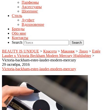
Парфюмы
Аксессуары
Шоппинг
Стиль
Аутфит
Вдохновение
Бренды
Обо мне
Контакты
Search
BEAUTY IS UNIQUE
>
Красота
>
Макияж
>
Лицо
>
Estée
Lauder x Victoria Beckham Modern Mercury Highlighter
>
Victoria-backham-estee-lauder-modern-mercury
29 октября, 2016
Victoria-backham-estee-lauder-modern-mercury