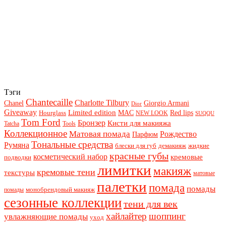
Тэги
Chantecaille
Charlotte Tilbury
Chanel
Giorgio Armani
Dior
Giveaway
Limited edition
Red lips
Hourglass
MAC
NEW LOOK
SUQQU
Tom Ford
Бронзер
Кисти для макияжа
Tatcha
Tools
Коллекционное
Матовая помада
Рождество
Парфюм
Тональные средства
Румяна
блески для губ
демакияж
жидкие
красные губы
косметический набор
кремовые
подводки
лимитки
макияж
кремовые тени
текстуры
матовые
палетки
помада
помады
монобрендовый макияж
помады
сезонные коллекции
тени для век
хайлайтер
шоппинг
увлажняющие помады
уход