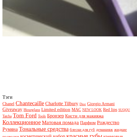
Тэги
Chantecaille
Charlotte Tilbury
Chanel
Giorgio Armani
Dior
Giveaway
Limited edition
Red lips
Hourglass
MAC
NEW LOOK
SUQQU
Tom Ford
Бронзер
Кисти для макияжа
Tatcha
Tools
Коллекционное
Матовая помада
Рождество
Парфюм
Тональные средства
Румяна
блески для губ
демакияж
жидкие
красные губы
косметический набор
кремовые
подводки