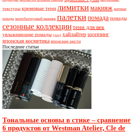
лимитки
макияж
кремовые тени
текстуры
матовые
палетки
помада
помады
монобрендовый макияж
помады
сезонные коллекции
тени для век
хайлайтер
шоппинг
увлажняющие помады
уход
японская косметика
японские кисти
Последние статьи
Тональные основы в стике – сравнение
6 продуктов от Westman Atelier, Cle de