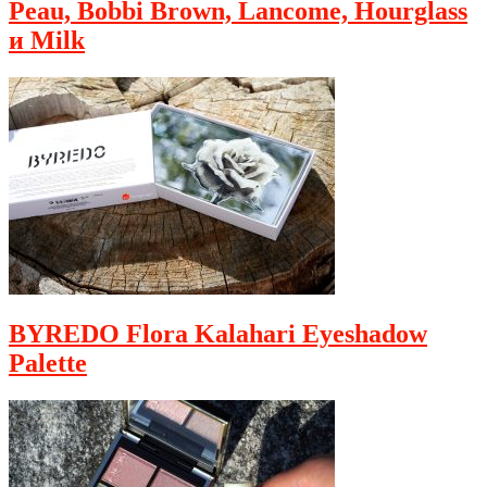
Peau, Bobbi Brown, Lancome, Hourglass
и Milk
BYREDO Flora Kalahari Eyeshadow
Palette