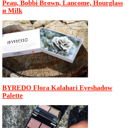
Peau, Bobbi Brown, Lancome, Hourglass
и Milk
BYREDO Flora Kalahari Eyeshadow
Palette