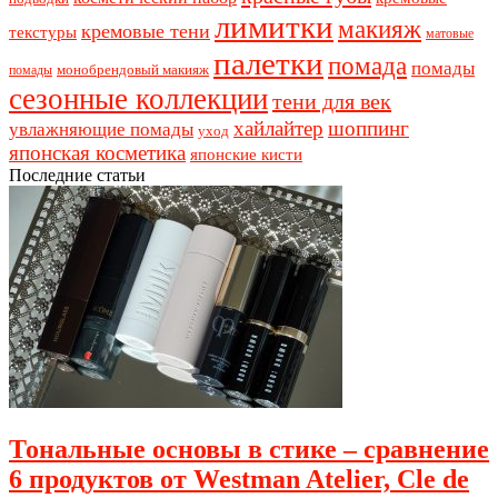
лимитки
макияж
кремовые тени
текстуры
матовые
палетки
помада
помады
монобрендовый макияж
помады
сезонные коллекции
тени для век
хайлайтер
шоппинг
увлажняющие помады
уход
японская косметика
японские кисти
Последние статьи
Тональные основы в стике – сравнение
6 продуктов от Westman Atelier, Cle de