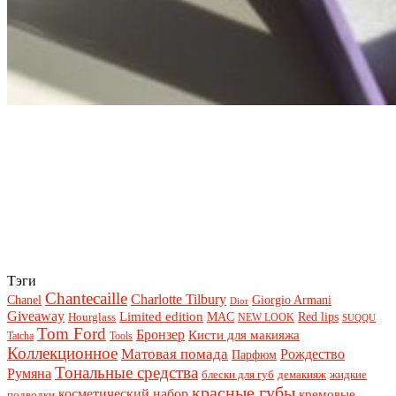
Тэги
Chantecaille
Charlotte Tilbury
Chanel
Giorgio Armani
Dior
Giveaway
Limited edition
Red lips
Hourglass
MAC
NEW LOOK
SUQQU
Tom Ford
Бронзер
Кисти для макияжа
Tatcha
Tools
Коллекционное
Матовая помада
Рождество
Парфюм
Тональные средства
Румяна
блески для губ
демакияж
жидкие
красные губы
косметический набор
кремовые
подводки