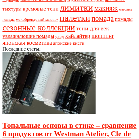
лимитки
макияж
кремовые тени
текстуры
матовые
палетки
помада
помады
монобрендовый макияж
помады
сезонные коллекции
тени для век
хайлайтер
шоппинг
увлажняющие помады
уход
японская косметика
японские кисти
Последние статьи
Тональные основы в стике – сравнение
6 продуктов от Westman Atelier, Cle de