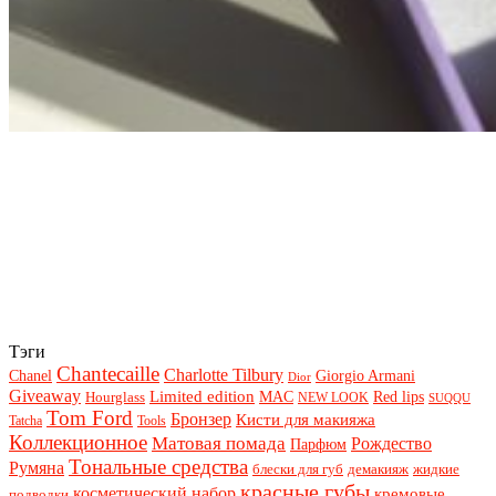
Тэги
Chantecaille
Charlotte Tilbury
Chanel
Giorgio Armani
Dior
Giveaway
Limited edition
Red lips
Hourglass
MAC
NEW LOOK
SUQQU
Tom Ford
Бронзер
Кисти для макияжа
Tatcha
Tools
Коллекционное
Матовая помада
Рождество
Парфюм
Тональные средства
Румяна
блески для губ
демакияж
жидкие
красные губы
косметический набор
кремовые
подводки