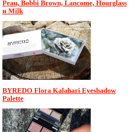
Peau, Bobbi Brown, Lancome, Hourglass
и Milk
BYREDO Flora Kalahari Eyeshadow
Palette