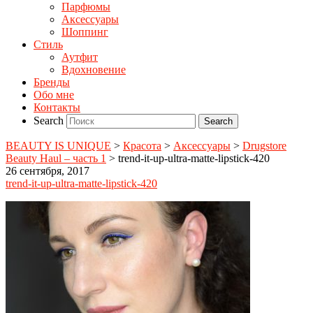
Парфюмы
Аксессуары
Шоппинг
Стиль
Аутфит
Вдохновение
Бренды
Обо мне
Контакты
Search
BEAUTY IS UNIQUE
>
Красота
>
Аксессуары
>
Drugstore
Beauty Haul – часть 1
>
trend-it-up-ultra-matte-lipstick-420
26 сентября, 2017
trend-it-up-ultra-matte-lipstick-420