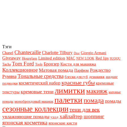
Тэги
Chantecaille
Charlotte Tilbury
Chanel
Giorgio Armani
Dior
Giveaway
Limited edition
Red lips
Hourglass
MAC
NEW LOOK
SUQQU
Tom Ford
Бронзер
Кисти для макияжа
Tatcha
Tools
Коллекционное
Матовая помада
Рождество
Парфюм
Тональные средства
Румяна
блески для губ
демакияж
жидкие
красные губы
косметический набор
кремовые
подводки
лимитки
макияж
кремовые тени
текстуры
матовые
палетки
помада
помады
монобрендовый макияж
помады
сезонные коллекции
тени для век
хайлайтер
шоппинг
увлажняющие помады
уход
японская косметика
японские кисти