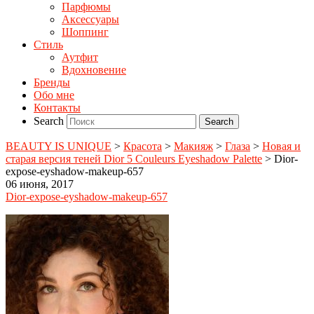
Парфюмы
Аксессуары
Шоппинг
Стиль
Аутфит
Вдохновение
Бренды
Обо мне
Контакты
Search
BEAUTY IS UNIQUE
>
Красота
>
Макияж
>
Глаза
>
Новая и
старая версия теней Dior 5 Couleurs Eyeshadow Palette
>
Dior-
expose-eyshadow-makeup-657
06 июня, 2017
Dior-expose-eyshadow-makeup-657