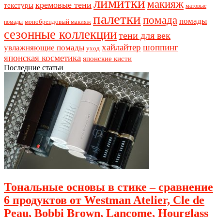
лимитки
макияж
кремовые тени
текстуры
матовые
палетки
помада
помады
монобрендовый макияж
помады
сезонные коллекции
тени для век
хайлайтер
шоппинг
увлажняющие помады
уход
японская косметика
японские кисти
Последние статьи
Тональные основы в стике – сравнение
6 продуктов от Westman Atelier, Cle de
Peau, Bobbi Brown, Lancome, Hourglass