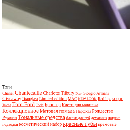
Тэги
Chantecaille
Charlotte Tilbury
Chanel
Giorgio Armani
Dior
Giveaway
Limited edition
Red lips
Hourglass
MAC
NEW LOOK
SUQQU
Tom Ford
Бронзер
Кисти для макияжа
Tatcha
Tools
Коллекционное
Матовая помада
Рождество
Парфюм
Тональные средства
Румяна
блески для губ
демакияж
жидкие
красные губы
косметический набор
кремовые
подводки