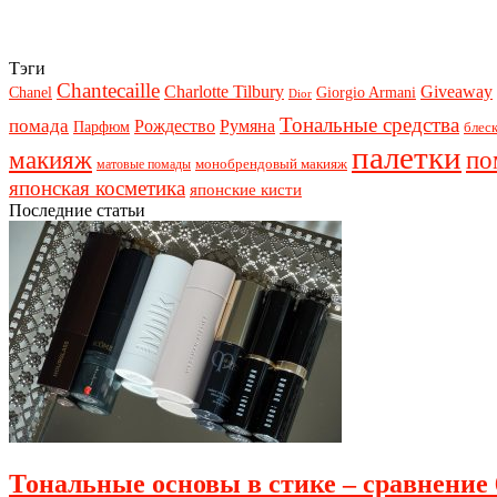
Тэги
Chantecaille
Charlotte Tilbury
Giveaway
Chanel
Giorgio Armani
Dior
Тональные средства
помада
Рождество
Румяна
Парфюм
блеск
палетки
макияж
по
монобрендовый макияж
матовые помады
японская косметика
японские кисти
Последние статьи
Тональные основы в стике – сравнение 6