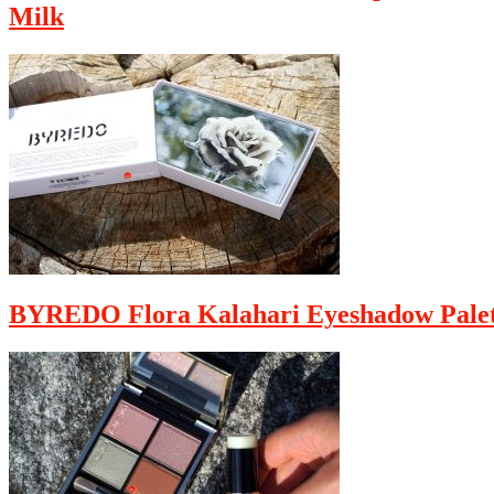
Milk
BYREDO Flora Kalahari Eyeshadow Palet