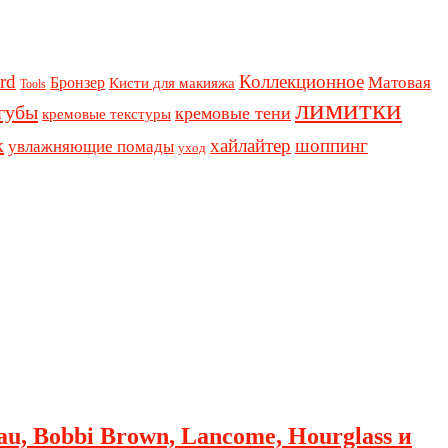
rd
Коллекционное
Бронзер
Матовая
Кисти для макияжа
Tools
лимитки
губы
кремовые тени
кремовые текстуры
к
хайлайтер
шоппинг
увлажняющие помады
уход
au, Bobbi Brown, Lancome, Hourglass и