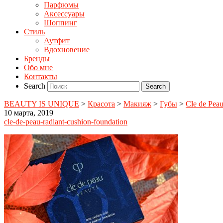
Парфюмы
Аксессуары
Шоппинг
Стиль
Аутфит
Вдохновение
Бренды
Обо мне
Контакты
Search
BEAUTY IS UNIQUE
>
Красота
>
Макияж
>
Губы
>
Cle de Peau
10 марта, 2019
cle-de-peau-radiant-cushion-foundation