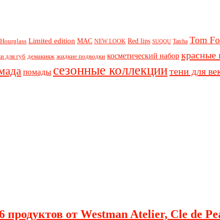
Tom Fo
Limited edition
Red lips
Hourglass
MAC
NEW LOOK
Tatcha
SUQQU
красные 
косметический набор
и для губ
демакияж
жидкие подводки
сезонные коллекции
мада
тени для ве
помады
 продуктов от Westman Atelier, Cle de Pe