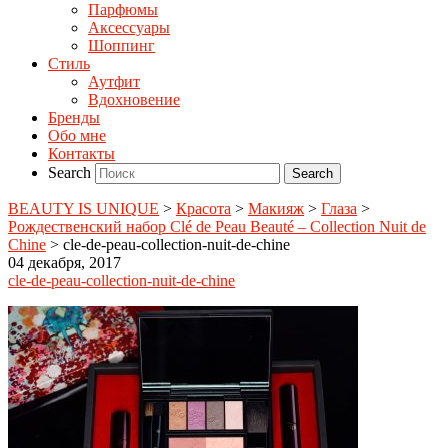
Парфюмы
Аксессуары
Шоппинг
Стиль
Аутфит
Вдохновение
Бренды
Обо мне
Контакты
Search
BEAUTY IS UNIQUE
>
Красота
>
Макияж
>
Глаза
>
Рождественский набор Clé de Peau Beauté – Collection Nuit de
Chine
>
cle-de-peau-collection-nuit-de-chine
04 декабря, 2017
cle-de-peau-collection-nuit-de-chine