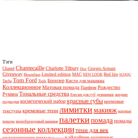
Тэги
Chantecaille
Charlotte Tilbury
Chanel
Giorgio Armani
Dior
Giveaway
Limited edition
Red lips
Hourglass
MAC
NEW LOOK
SUQQU
Tom Ford
Бронзер
Кисти для макияжа
Tatcha
Tools
Коллекционное
Матовая помада
Рождество
Парфюм
Тональные средства
Румяна
блески для губ
демакияж
жидкие
красные губы
косметический набор
кремовые
подводки
лимитки
макияж
кремовые тени
текстуры
матовые
палетки
помада
помады
монобрендовый макияж
помады
сезонные коллекции
тени для век
хайлайтер
шоппинг
увлажняющие помады