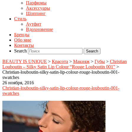
Парфюмы
Аксессуары
Шоппинг
Стиль
Аутфит
Вдохновение
Бренды
Обо мне
Контакты
Search
BEAUTY IS UNIQUE
>
Красота
>
Макияж
>
Губы
>
Christian
Louboutin – Silky Satin Lip Colour “Rouge Louboutin 001”
>
Christian-louboutin-silky-satin-lip-colour-rouge-louboutin-001-
swatches
26 ноября, 2016
Christian-louboutin-silky-satin-lip-colour-rouge-louboutin-001-
swatches