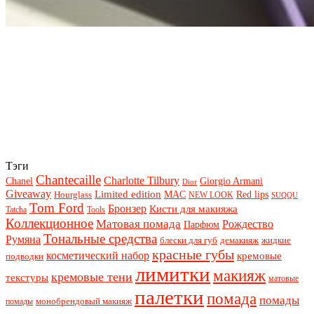
Тэги
Chantecaille
Charlotte Tilbury
Chanel
Giorgio Armani
Dior
Giveaway
Limited edition
Red lips
Hourglass
MAC
NEW LOOK
SUQQU
Tom Ford
Бронзер
Кисти для макияжа
Tatcha
Tools
Коллекционное
Матовая помада
Рождество
Парфюм
Тональные средства
Румяна
блески для губ
демакияж
жидкие
красные губы
косметический набор
кремовые
подводки
лимитки
макияж
кремовые тени
текстуры
матовые
палетки
помада
помады
монобрендовый макияж
помады