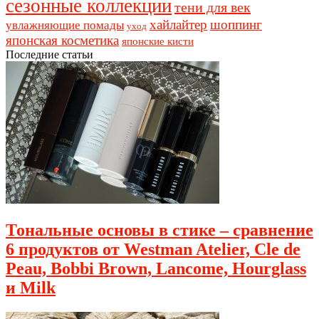
сезонные коллекции
тени для век
хайлайтер
шоппинг
увлажняющие помады
уход
японская косметика
японские кисти
Последние статьи
Тональные основы в стике – сравнение
6 продуктов от Westman Atelier, Cle de
Peau, Bobbi Brown, Lancome, Hourglass
и Milk