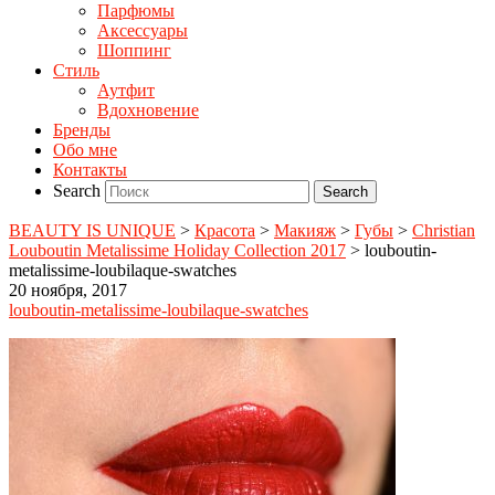
Парфюмы
Аксессуары
Шоппинг
Стиль
Аутфит
Вдохновение
Бренды
Обо мне
Контакты
Search
BEAUTY IS UNIQUE
>
Красота
>
Макияж
>
Губы
>
Christian
Louboutin Metalissime Holiday Collection 2017
>
louboutin-
metalissime-loubilaque-swatches
20 ноября, 2017
louboutin-metalissime-loubilaque-swatches