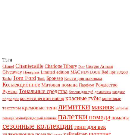
Тэги
Chantecaille
Charlotte Tilbury
Chanel
Giorgio Armani
Dior
Giveaway
Limited edition
Red lips
Hourglass
MAC
NEW LOOK
SUQQU
Tom Ford
Бронзер
Кисти для макияжа
Tatcha
Tools
Коллекционное
Матовая помада
Рождество
Парфюм
Тональные средства
Румяна
блески для губ
демакияж
жидкие
красные губы
косметический набор
кремовые
подводки
лимитки
макияж
кремовые тени
текстуры
матовые
палетки
помада
помады
монобрендовый макияж
помады
сезонные коллекции
тени для век
хайлайтер
шоппинг
увлажняющие помады
уход