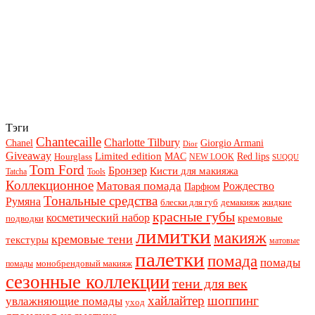
Тэги
Chantecaille
Charlotte Tilbury
Chanel
Giorgio Armani
Dior
Giveaway
Limited edition
Red lips
Hourglass
MAC
NEW LOOK
SUQQU
Tom Ford
Бронзер
Кисти для макияжа
Tatcha
Tools
Коллекционное
Матовая помада
Рождество
Парфюм
Тональные средства
Румяна
блески для губ
демакияж
жидкие
красные губы
косметический набор
кремовые
подводки
лимитки
макияж
кремовые тени
текстуры
матовые
палетки
помада
помады
монобрендовый макияж
помады
сезонные коллекции
тени для век
хайлайтер
шоппинг
увлажняющие помады
уход