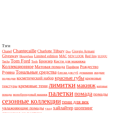
Тэги
Chantecaille
Charlotte Tilbury
Chanel
Giorgio Armani
Dior
Giveaway
Limited edition
Red lips
Hourglass
MAC
NEW LOOK
SUQQU
Tom Ford
Бронзер
Кисти для макияжа
Tatcha
Tools
Коллекционное
Матовая помада
Рождество
Парфюм
Тональные средства
Румяна
блески для губ
демакияж
жидкие
красные губы
косметический набор
кремовые
подводки
лимитки
макияж
кремовые тени
текстуры
матовые
палетки
помада
помады
монобрендовый макияж
помады
сезонные коллекции
тени для век
хайлайтер
шоппинг
увлажняющие помады
уход