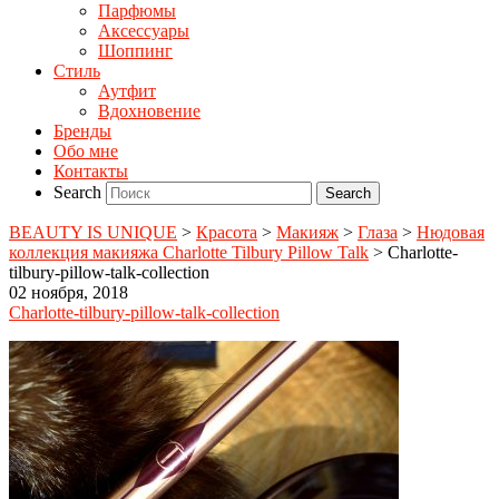
Парфюмы
Аксессуары
Шоппинг
Стиль
Аутфит
Вдохновение
Бренды
Обо мне
Контакты
Search
BEAUTY IS UNIQUE
>
Красота
>
Макияж
>
Глаза
>
Нюдовая
коллекция макияжа Charlotte Tilbury Pillow Talk
>
Charlotte-
tilbury-pillow-talk-collection
02 ноября, 2018
Charlotte-tilbury-pillow-talk-collection