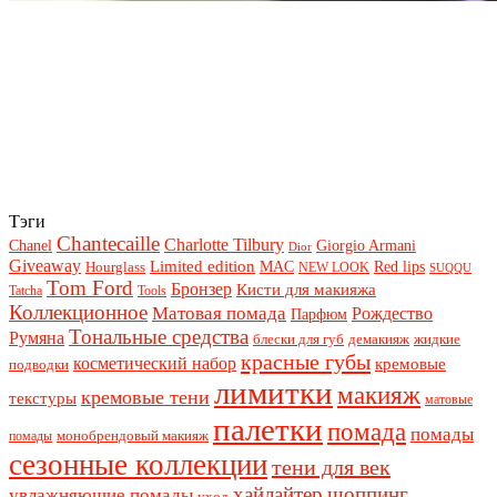
Тэги
Chantecaille
Charlotte Tilbury
Chanel
Giorgio Armani
Dior
Giveaway
Limited edition
Red lips
Hourglass
MAC
NEW LOOK
SUQQU
Tom Ford
Бронзер
Кисти для макияжа
Tatcha
Tools
Коллекционное
Матовая помада
Рождество
Парфюм
Тональные средства
Румяна
блески для губ
демакияж
жидкие
красные губы
косметический набор
кремовые
подводки
лимитки
макияж
кремовые тени
текстуры
матовые
палетки
помада
помады
монобрендовый макияж
помады
сезонные коллекции
тени для век
хайлайтер
шоппинг
увлажняющие помады
уход