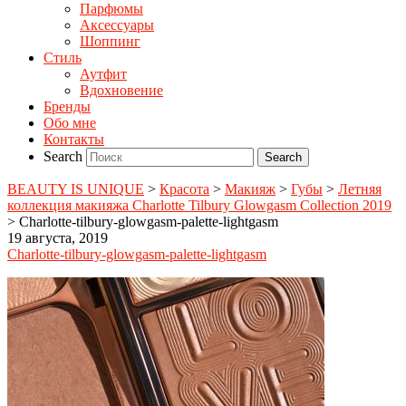
Парфюмы
Аксессуары
Шоппинг
Стиль
Аутфит
Вдохновение
Бренды
Обо мне
Контакты
Search
BEAUTY IS UNIQUE
>
Красота
>
Макияж
>
Губы
>
Летняя
коллекция макияжа Charlotte Tilbury Glowgasm Collection 2019
>
Charlotte-tilbury-glowgasm-palette-lightgasm
19 августа, 2019
Charlotte-tilbury-glowgasm-palette-lightgasm