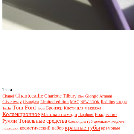
Тэги
Chantecaille
Charlotte Tilbury
Chanel
Giorgio Armani
Dior
Giveaway
Limited edition
Red lips
Hourglass
MAC
NEW LOOK
SUQQU
Tom Ford
Бронзер
Кисти для макияжа
Tatcha
Tools
Коллекционное
Матовая помада
Рождество
Парфюм
Тональные средства
Румяна
блески для губ
демакияж
жидкие
красные губы
косметический набор
кремовые
подводки