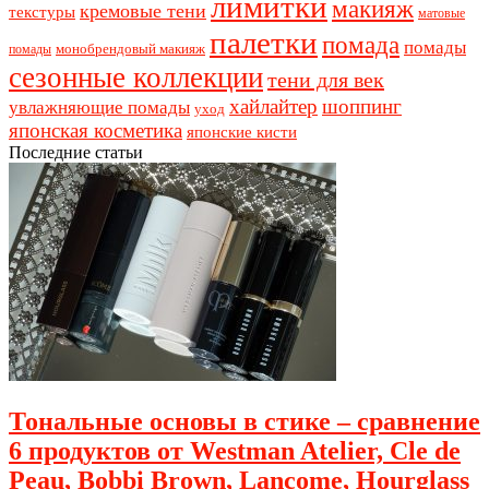
лимитки
макияж
кремовые тени
текстуры
матовые
палетки
помада
помады
монобрендовый макияж
помады
сезонные коллекции
тени для век
хайлайтер
шоппинг
увлажняющие помады
уход
японская косметика
японские кисти
Последние статьи
Тональные основы в стике – сравнение
6 продуктов от Westman Atelier, Cle de
Peau, Bobbi Brown, Lancome, Hourglass