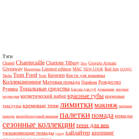
Тэги
Chantecaille
Charlotte Tilbury
Chanel
Giorgio Armani
Dior
Giveaway
Limited edition
Red lips
Hourglass
MAC
NEW LOOK
SUQQU
Tom Ford
Бронзер
Кисти для макияжа
Tatcha
Tools
Коллекционное
Матовая помада
Рождество
Парфюм
Тональные средства
Румяна
блески для губ
демакияж
жидкие
красные губы
косметический набор
кремовые
подводки
лимитки
макияж
кремовые тени
текстуры
матовые
палетки
помада
помады
монобрендовый макияж
помады
сезонные коллекции
тени для век
хайлайтер
шоппинг
увлажняющие помады
уход