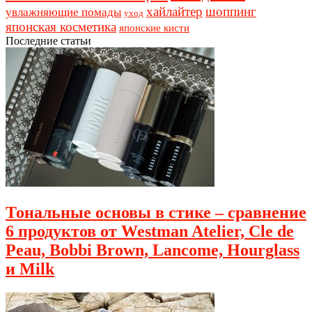
хайлайтер
шоппинг
увлажняющие помады
уход
японская косметика
японские кисти
Последние статьи
Тональные основы в стике – сравнение
6 продуктов от Westman Atelier, Cle de
Peau, Bobbi Brown, Lancome, Hourglass
и Milk