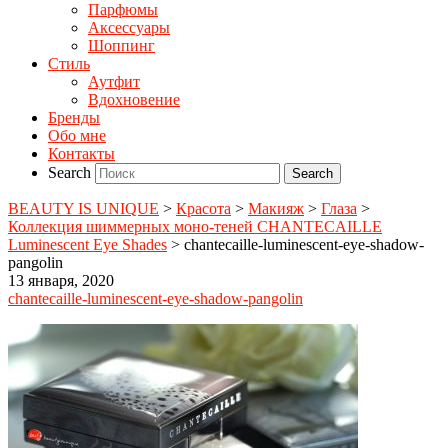
Парфюмы
Аксессуары
Шоппинг
Стиль
Аутфит
Вдохновение
Бренды
Обо мне
Контакты
Search
BEAUTY IS UNIQUE
>
Красота
>
Макияж
>
Глаза
>
Коллекция шиммерных моно-теней CHANTECAILLE
Luminescent Eye Shades
>
chantecaille-luminescent-eye-shadow-
pangolin
13 января, 2020
chantecaille-luminescent-eye-shadow-pangolin