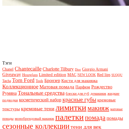
Тэги
Chantecaille
Charlotte Tilbury
Chanel
Giorgio Armani
Dior
Giveaway
Limited edition
Red lips
Hourglass
MAC
NEW LOOK
SUQQU
Tom Ford
Бронзер
Кисти для макияжа
Tatcha
Tools
Коллекционное
Матовая помада
Рождество
Парфюм
Тональные средства
Румяна
блески для губ
демакияж
жидкие
красные губы
косметический набор
кремовые
подводки
лимитки
макияж
кремовые тени
текстуры
матовые
палетки
помада
помады
монобрендовый макияж
помады
сезонные коллекции
тени для век