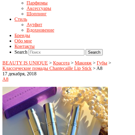
Парфюмы
Аксессуары
Шоппинг
Стиль
Аутфит
Вдохновение
Бренды
Обо мне
Контакты
Search
BEAUTY IS UNIQUE
>
Красота
>
Макияж
>
Губы
>
Классические помады Chantecaille Lip Stick
>
A8
17 декабря, 2018
A8