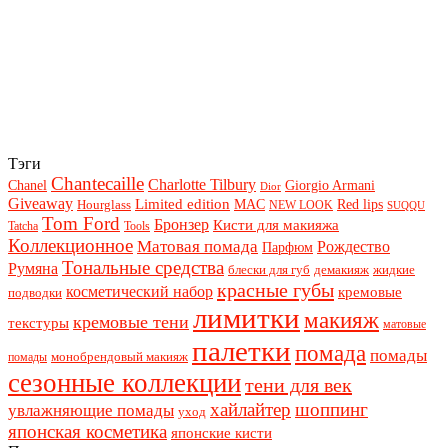
Тэги
Chantecaille
Charlotte Tilbury
Chanel
Giorgio Armani
Dior
Giveaway
Limited edition
Red lips
Hourglass
MAC
NEW LOOK
SUQQU
Tom Ford
Бронзер
Кисти для макияжа
Tatcha
Tools
Коллекционное
Матовая помада
Рождество
Парфюм
Тональные средства
Румяна
блески для губ
демакияж
жидкие
красные губы
косметический набор
кремовые
подводки
лимитки
макияж
кремовые тени
текстуры
матовые
палетки
помада
помады
монобрендовый макияж
помады
сезонные коллекции
тени для век
хайлайтер
шоппинг
увлажняющие помады
уход
японская косметика
японские кисти