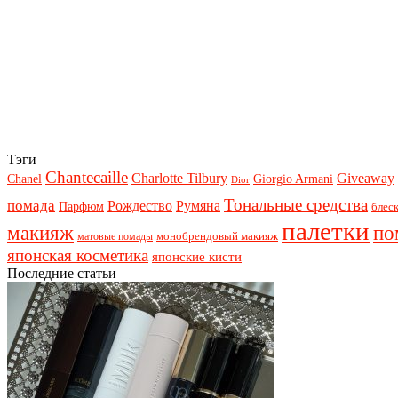
Тэги
Chantecaille
Charlotte Tilbury
Giveaway
Chanel
Giorgio Armani
Dior
Тональные средства
помада
Рождество
Румяна
Парфюм
блеск
палетки
макияж
по
монобрендовый макияж
матовые помады
японская косметика
японские кисти
Последние статьи