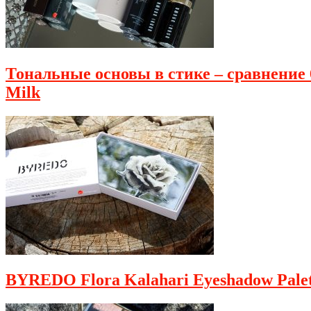
Тональные основы в стике – сравнение 6
Milk
BYREDO Flora Kalahari Eyeshadow Palet