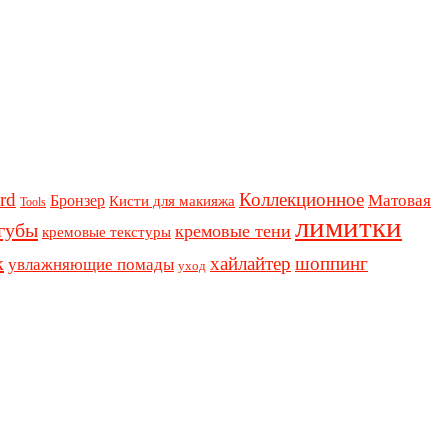
rd
Коллекционное
Бронзер
Матовая
Кисти для макияжа
Tools
лимитки
губы
кремовые тени
кремовые текстуры
к
хайлайтер
шоппинг
увлажняющие помады
уход