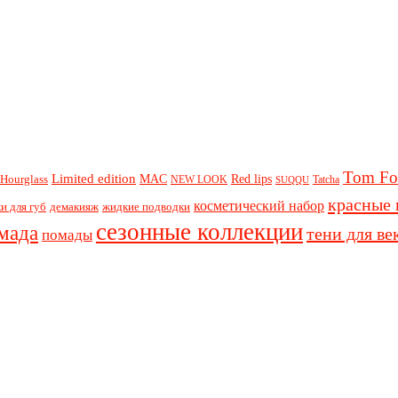
Tom Fo
Limited edition
Red lips
Hourglass
MAC
NEW LOOK
Tatcha
SUQQU
красные 
косметический набор
и для губ
демакияж
жидкие подводки
сезонные коллекции
мада
тени для ве
помады