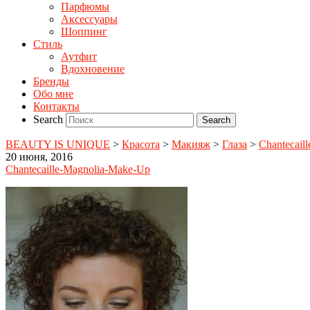
Парфюмы
Аксессуары
Шоппинг
Стиль
Аутфит
Вдохновение
Бренды
Обо мне
Контакты
Search
BEAUTY IS UNIQUE
>
Красота
>
Макияж
>
Глаза
>
Chantecail
20 июня, 2016
Chantecaille-Magnolia-Make-Up