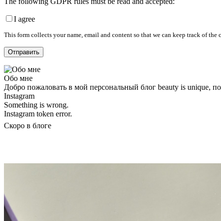
The following GDPR rules must be read and accepted:
I agree
This form collects your name, email and content so that we can keep track of the
Обо мне
Добро пожаловать в мой персональный блог beauty is unique, 
Instagram
Something is wrong.
Instagram token error.
Скоро в блоге