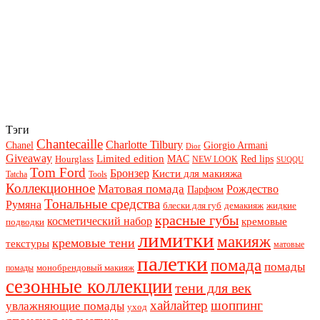
Тэги
Chantecaille
Charlotte Tilbury
Chanel
Giorgio Armani
Dior
Giveaway
Limited edition
Red lips
Hourglass
MAC
NEW LOOK
SUQQU
Tom Ford
Бронзер
Кисти для макияжа
Tatcha
Tools
Коллекционное
Матовая помада
Рождество
Парфюм
Тональные средства
Румяна
блески для губ
демакияж
жидкие
красные губы
косметический набор
кремовые
подводки
лимитки
макияж
кремовые тени
текстуры
матовые
палетки
помада
помады
монобрендовый макияж
помады
сезонные коллекции
тени для век
хайлайтер
шоппинг
увлажняющие помады
уход