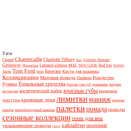
Тэги
Chantecaille
Charlotte Tilbury
Chanel
Giorgio Armani
Dior
Giveaway
Limited edition
Red lips
Hourglass
MAC
NEW LOOK
SUQQU
Tom Ford
Бронзер
Кисти для макияжа
Tatcha
Tools
Коллекционное
Матовая помада
Рождество
Парфюм
Тональные средства
Румяна
блески для губ
демакияж
жидкие
красные губы
косметический набор
кремовые
подводки
лимитки
макияж
кремовые тени
текстуры
матовые
палетки
помада
помады
монобрендовый макияж
помады
сезонные коллекции
тени для век
хайлайтер
шоппинг
увлажняющие помады
уход