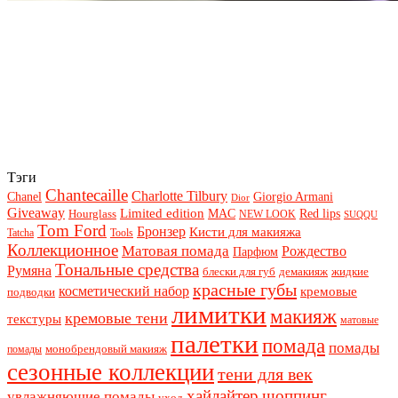
Тэги
Chantecaille
Charlotte Tilbury
Chanel
Giorgio Armani
Dior
Giveaway
Limited edition
Red lips
Hourglass
MAC
NEW LOOK
SUQQU
Tom Ford
Бронзер
Кисти для макияжа
Tatcha
Tools
Коллекционное
Матовая помада
Рождество
Парфюм
Тональные средства
Румяна
блески для губ
демакияж
жидкие
красные губы
косметический набор
кремовые
подводки
лимитки
макияж
кремовые тени
текстуры
матовые
палетки
помада
помады
монобрендовый макияж
помады
сезонные коллекции
тени для век
хайлайтер
шоппинг
увлажняющие помады
уход