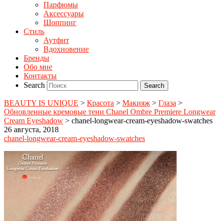
Парфюмы
Аксессуары
Шоппинг
Стиль
Аутфит
Вдохновение
Бренды
Обо мне
Контакты
Search
BEAUTY IS UNIQUE
>
Красота
>
Макияж
>
Глаза
>
Обновленные кремовые тени Chanel Ombre Premiere Longwear
Cream Eyeshadow
>
chanel-longwear-cream-eyeshadow-swatches
26 августа, 2018
chanel-longwear-cream-eyeshadow-swatches