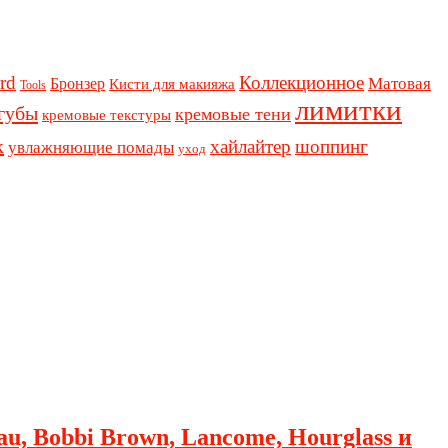
rd
Коллекционное
Бронзер
Матовая
Кисти для макияжа
Tools
лимитки
губы
кремовые тени
кремовые текстуры
к
хайлайтер
шоппинг
увлажняющие помады
уход
au, Bobbi Brown, Lancome, Hourglass и