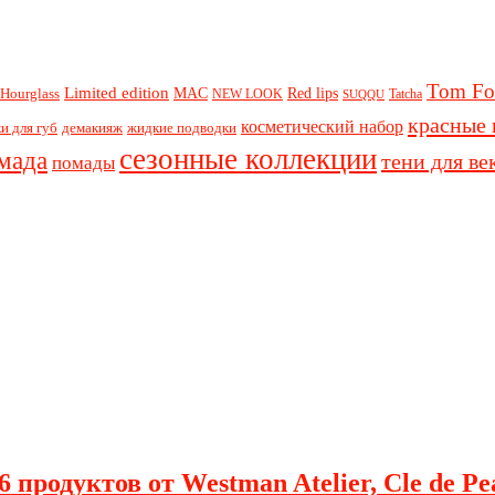
Tom Fo
Limited edition
Red lips
Hourglass
MAC
NEW LOOK
Tatcha
SUQQU
красные 
косметический набор
и для губ
демакияж
жидкие подводки
сезонные коллекции
мада
тени для ве
помады
 продуктов от Westman Atelier, Cle de Pe