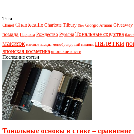
Тэги
Chantecaille
Charlotte Tilbury
Giveaway
Chanel
Giorgio Armani
Dior
Тональные средства
помада
Рождество
Румяна
Парфюм
блеск
палетки
макияж
по
монобрендовый макияж
матовые помады
японская косметика
японские кисти
Последние статьи
Тональные основы в стике – сравнение 6