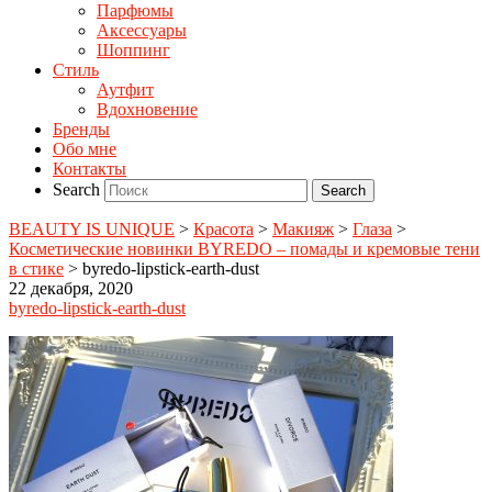
Парфюмы
Аксессуары
Шоппинг
Стиль
Аутфит
Вдохновение
Бренды
Обо мне
Контакты
Search
BEAUTY IS UNIQUE
>
Красота
>
Макияж
>
Глаза
>
Косметические новинки BYREDO – помады и кремовые тени
в стике
>
byredo-lipstick-earth-dust
22 декабря, 2020
byredo-lipstick-earth-dust