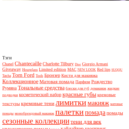
Тэги
Chantecaille
Charlotte Tilbury
Chanel
Giorgio Armani
Dior
Giveaway
Limited edition
Red lips
Hourglass
MAC
NEW LOOK
SUQQU
Tom Ford
Бронзер
Кисти для макияжа
Tatcha
Tools
Коллекционное
Матовая помада
Рождество
Парфюм
Тональные средства
Румяна
блески для губ
демакияж
жидкие
красные губы
косметический набор
кремовые
подводки
лимитки
макияж
кремовые тени
текстуры
матовые
палетки
помада
помады
монобрендовый макияж
помады
сезонные коллекции
тени для век
хайлайтер
шоппинг
увлажняющие помады