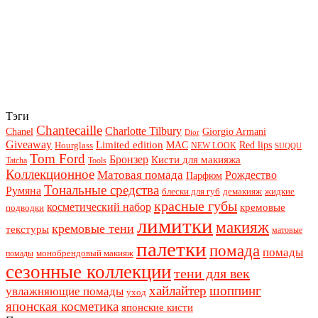
Тэги
Chantecaille
Charlotte Tilbury
Chanel
Giorgio Armani
Dior
Giveaway
Limited edition
Red lips
Hourglass
MAC
NEW LOOK
SUQQU
Tom Ford
Бронзер
Кисти для макияжа
Tatcha
Tools
Коллекционное
Матовая помада
Рождество
Парфюм
Тональные средства
Румяна
блески для губ
демакияж
жидкие
красные губы
косметический набор
кремовые
подводки
лимитки
макияж
кремовые тени
текстуры
матовые
палетки
помада
помады
монобрендовый макияж
помады
сезонные коллекции
тени для век
хайлайтер
шоппинг
увлажняющие помады
уход
японская косметика
японские кисти