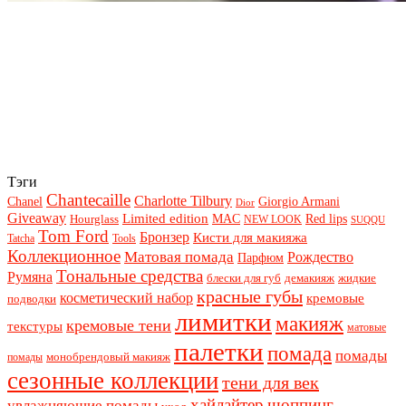
Тэги
Chantecaille
Charlotte Tilbury
Chanel
Giorgio Armani
Dior
Giveaway
Limited edition
Red lips
Hourglass
MAC
NEW LOOK
SUQQU
Tom Ford
Бронзер
Кисти для макияжа
Tatcha
Tools
Коллекционное
Матовая помада
Рождество
Парфюм
Тональные средства
Румяна
блески для губ
демакияж
жидкие
красные губы
косметический набор
кремовые
подводки
лимитки
макияж
кремовые тени
текстуры
матовые
палетки
помада
помады
монобрендовый макияж
помады
сезонные коллекции
тени для век
хайлайтер
шоппинг
увлажняющие помады