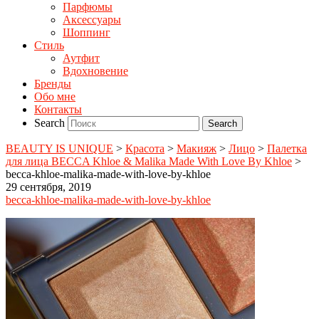
Парфюмы
Аксессуары
Шоппинг
Стиль
Аутфит
Вдохновение
Бренды
Обо мне
Контакты
Search
BEAUTY IS UNIQUE
>
Красота
>
Макияж
>
Лицо
>
Палетка
для лица BECCA Khloe & Malika Made With Love By Khloe
>
becca-khloe-malika-made-with-love-by-khloe
29 сентября, 2019
becca-khloe-malika-made-with-love-by-khloe