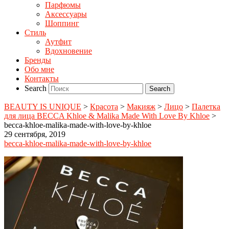
Парфюмы
Аксессуары
Шоппинг
Стиль
Аутфит
Вдохновение
Бренды
Обо мне
Контакты
Search
BEAUTY IS UNIQUE
>
Красота
>
Макияж
>
Лицо
>
Палетка
для лица BECCA Khloe & Malika Made With Love By Khloe
>
becca-khloe-malika-made-with-love-by-khloe
29 сентября, 2019
becca-khloe-malika-made-with-love-by-khloe