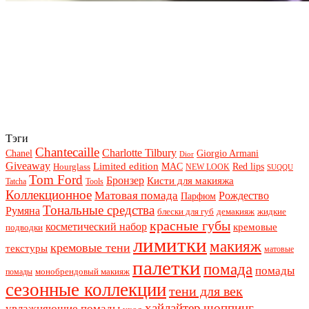
Тэги
Chantecaille
Charlotte Tilbury
Chanel
Giorgio Armani
Dior
Giveaway
Limited edition
Red lips
Hourglass
MAC
NEW LOOK
SUQQU
Tom Ford
Бронзер
Кисти для макияжа
Tatcha
Tools
Коллекционное
Матовая помада
Рождество
Парфюм
Тональные средства
Румяна
блески для губ
демакияж
жидкие
красные губы
косметический набор
кремовые
подводки
лимитки
макияж
кремовые тени
текстуры
матовые
палетки
помада
помады
монобрендовый макияж
помады
сезонные коллекции
тени для век
хайлайтер
шоппинг
увлажняющие помады