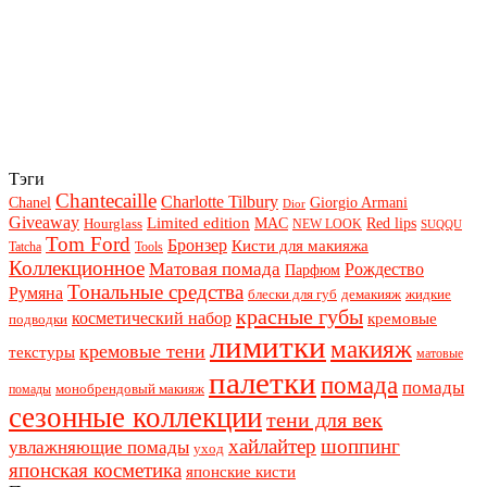
Тэги
Chantecaille
Charlotte Tilbury
Chanel
Giorgio Armani
Dior
Giveaway
Limited edition
Red lips
Hourglass
MAC
NEW LOOK
SUQQU
Tom Ford
Бронзер
Кисти для макияжа
Tatcha
Tools
Коллекционное
Матовая помада
Рождество
Парфюм
Тональные средства
Румяна
блески для губ
демакияж
жидкие
красные губы
косметический набор
кремовые
подводки
лимитки
макияж
кремовые тени
текстуры
матовые
палетки
помада
помады
монобрендовый макияж
помады
сезонные коллекции
тени для век
хайлайтер
шоппинг
увлажняющие помады
уход
японская косметика
японские кисти