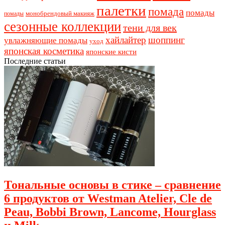
палетки
помада
помады
монобрендовый макияж
помады
сезонные коллекции
тени для век
хайлайтер
шоппинг
увлажняющие помады
уход
японская косметика
японские кисти
Последние статьи
Тональные основы в стике – сравнение
6 продуктов от Westman Atelier, Cle de
Peau, Bobbi Brown, Lancome, Hourglass