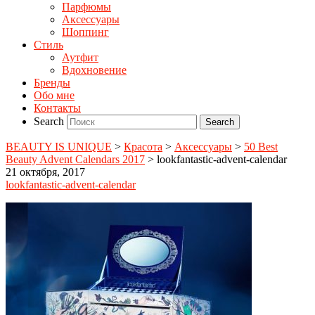
Парфюмы
Аксессуары
Шоппинг
Стиль
Аутфит
Вдохновение
Бренды
Обо мне
Контакты
Search
BEAUTY IS UNIQUE
>
Красота
>
Аксессуары
>
50 Best
Beauty Advent Calendars 2017
>
lookfantastic-advent-calendar
21 октября, 2017
lookfantastic-advent-calendar