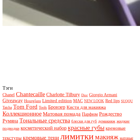
Тэги
Chantecaille
Charlotte Tilbury
Chanel
Giorgio Armani
Dior
Giveaway
Limited edition
Red lips
Hourglass
MAC
NEW LOOK
SUQQU
Tom Ford
Бронзер
Кисти для макияжа
Tatcha
Tools
Коллекционное
Матовая помада
Рождество
Парфюм
Тональные средства
Румяна
блески для губ
демакияж
жидкие
красные губы
косметический набор
кремовые
подводки
лимитки
макияж
кремовые тени
текстуры
матовые