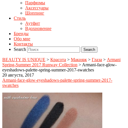
Парфюмы
Аксессуары
Шоппинг
Стиль
Аутфит
Вдохновение
Бренды
Обо мне
Контакты
Search
BEAUTY IS UNIQUE
>
Красота
>
Макияж
>
Глаза
>
Armani
Spring-Summer 2017 Runway Collection
>
Armani-face-glow-
eyeshadows-palette-spring-summer-2017-swatches
20 августа, 2017
Armani-face-glow-eyeshadows-palette-spring-summer-2017-
swatches