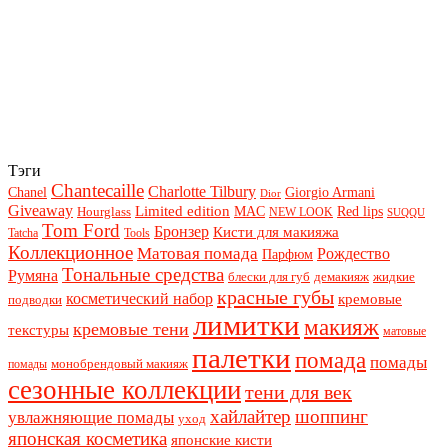
Тэги
Chantecaille
Charlotte Tilbury
Chanel
Giorgio Armani
Dior
Giveaway
Limited edition
Red lips
Hourglass
MAC
NEW LOOK
SUQQU
Tom Ford
Бронзер
Кисти для макияжа
Tatcha
Tools
Коллекционное
Матовая помада
Рождество
Парфюм
Тональные средства
Румяна
блески для губ
демакияж
жидкие
красные губы
косметический набор
кремовые
подводки
лимитки
макияж
кремовые тени
текстуры
матовые
палетки
помада
помады
монобрендовый макияж
помады
сезонные коллекции
тени для век
хайлайтер
шоппинг
увлажняющие помады
уход
японская косметика
японские кисти