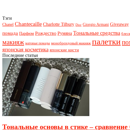
Тэги
Chantecaille
Charlotte Tilbury
Giveaway
Chanel
Giorgio Armani
Dior
Тональные средства
помада
Рождество
Румяна
Парфюм
блеск
палетки
макияж
по
монобрендовый макияж
матовые помады
японская косметика
японские кисти
Последние статьи
Тональные основы в стике – сравнение 6