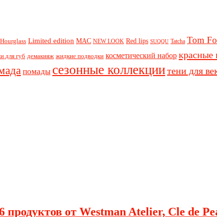
Tom Fo
Limited edition
Red lips
Hourglass
MAC
NEW LOOK
Tatcha
SUQQU
красные 
косметический набор
и для губ
демакияж
жидкие подводки
сезонные коллекции
мада
тени для ве
помады
 продуктов от Westman Atelier, Cle de Pe