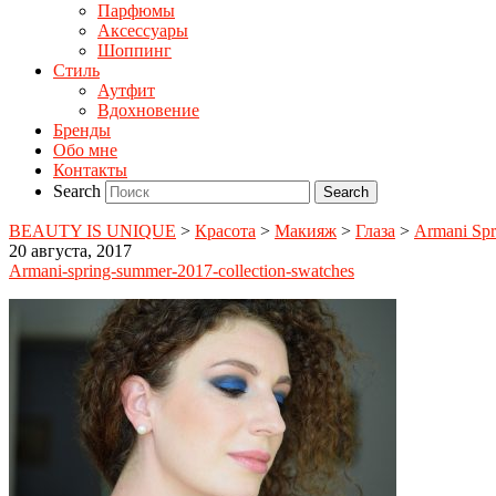
Парфюмы
Аксессуары
Шоппинг
Стиль
Аутфит
Вдохновение
Бренды
Обо мне
Контакты
Search
BEAUTY IS UNIQUE
>
Красота
>
Макияж
>
Глаза
>
Armani Spr
20 августа, 2017
Armani-spring-summer-2017-collection-swatches