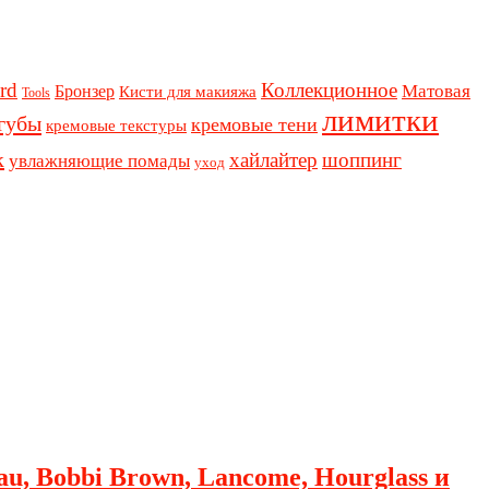
rd
Коллекционное
Бронзер
Матовая
Кисти для макияжа
Tools
лимитки
губы
кремовые тени
кремовые текстуры
к
хайлайтер
шоппинг
увлажняющие помады
уход
au, Bobbi Brown, Lancome, Hourglass и