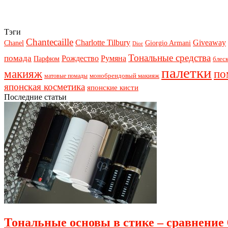
Тэги
Chantecaille
Charlotte Tilbury
Giveaway
Chanel
Giorgio Armani
Dior
Тональные средства
помада
Рождество
Румяна
Парфюм
блеск
палетки
макияж
по
монобрендовый макияж
матовые помады
японская косметика
японские кисти
Последние статьи
Тональные основы в стике – сравнение 6