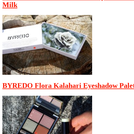
Milk
BYREDO Flora Kalahari Eyeshadow Palet